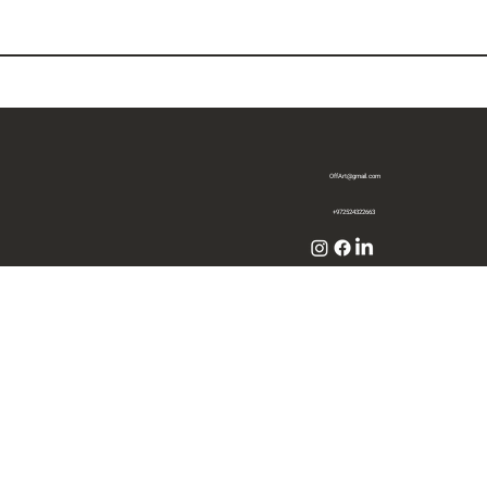
OffArt@gmail.com
+972524322663