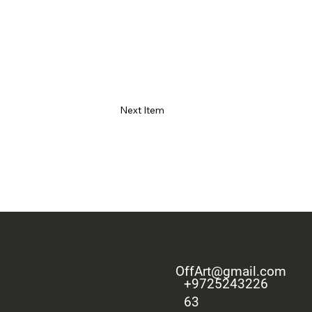
Next Item
OffArt@gmail.com
+9725243226
63